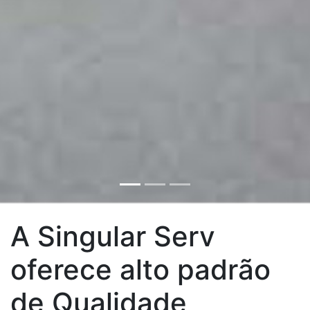
A Singular Serv
oferece alto padrão
de Qualidade